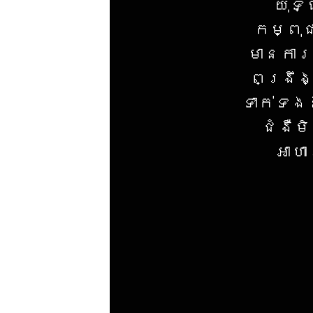
យុទ្
កម្ពុជ
មាន​កា
ពង្រឹង
ទាក់ទង
ជំងឺម
អាហ