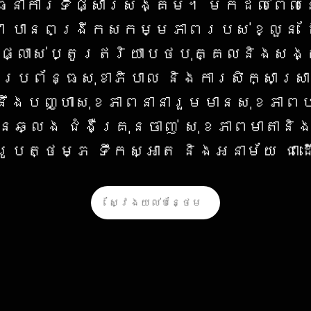
ធនាការ​ទីផ្សារ​សង្គម។ មក​ដល់​ពេល​នេះ
ា បាន​ពង្រីក​សកម្មភាព​របស់​ខ្លួន​ ដ
រផ្លាស់ប្តូរឥរិយាបថបុគ្គលនិងសង
ប្រព័ន្ធសុខាភិបាល និងការសិក្សាស្រ
នឹងបញ្ហាសុខភាពនានារួមមានសុខភាព
ិនឆ្លង ជំងឺគ្រុនចាញ់ សុខភាពមាតាន
ារូបត្ថម្ភ ទឹកស្អាត និងអនាម័យ ជា
ស្វែងយល់បន្ថែម