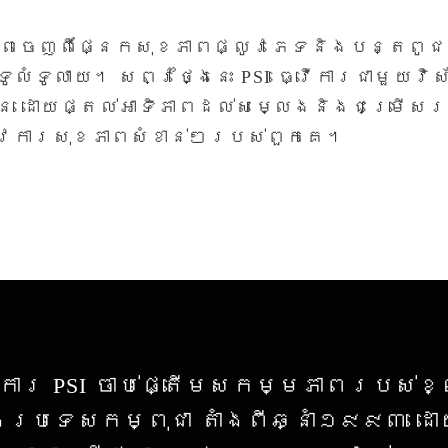
ពចេញពីផ្នែកសុខភាពផ្លូវភេទនិងបន្តពូជ 
លំទូលាយ។ សព្វថ្ងៃនេះ PSI ធ្វើការជាមួយវ
ន ដោយផ្តល់អាទិភាពដល់សម្លេងនិងជម្រើស
្រូវការសុខភាពសំខាន់ៗរបស់ពួកគេ។
ារ PSI ចាប់ផ្តើម​សកម្មភាព​របស់​ខ្ល
​ប្រទេស​កម្ពុជា តាំង​ពី​ឆ្នាំ​១៩៩៣ ដោ