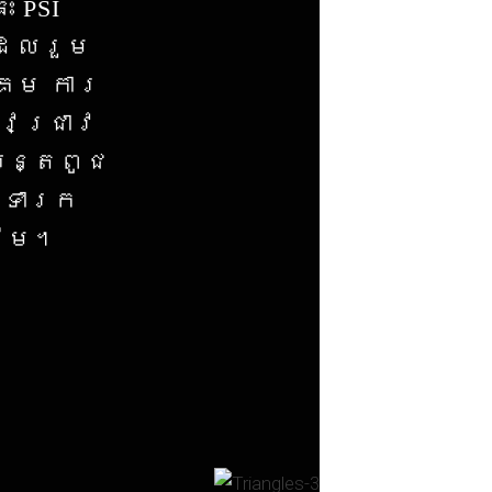
​ PSI
ែល​រួម​
្គម ការ
ាវជ្រាវ
បន្តពូជ
ិងទារក
ដើម។