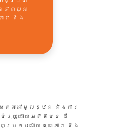
ាំងប្រជា
ខភាពល្អ
ភាព និង
គល់នៅមូលដ្ឋាន និង​ការ
ែលជំរុញដោយអតិថិជន គឺ
ខភាពប្រកបដោយគុណភាព និង