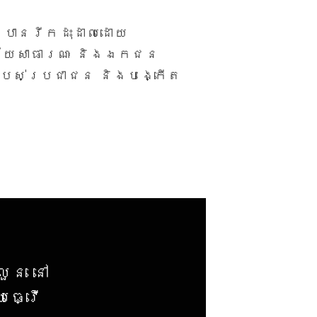
បានរីកដុះដាលដោយ
ិស័យសាធារណៈ និងឯកជន
របស់ប្រជាជន និងបង្កើត
ួន នៅ​
យ​ធ្វើ