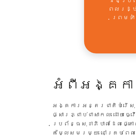
និង​ប្រ
ពលរដ្ឋ
ព្រមទា
អំពីអង្គកា
អង្គការអន្តរជាតិបំរើសុ
ផ្សារភ្ជាប់​ជាសាកល ដោយធ្
ប្រព័ន្ធសុខាភិបាលដែលផ្ត
តម្លៃសមរម្យ នៅគ្រប់ពេល