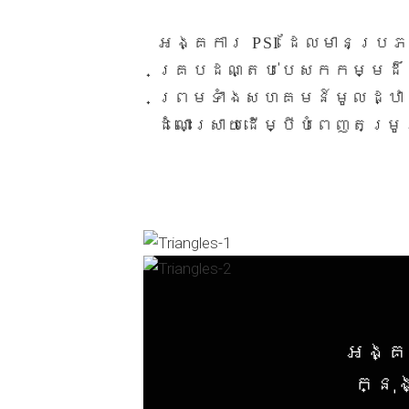
អង្គការ PSI ដែលមានប្រភ
គ្របដណ្តប់បេសកកម្មដ៏ទូ
ព្រមទាំងសហគមន៍មូលដ្ឋា
ដំណោះស្រាយដើម្បីបំពេញតម
អង្គក
ក្នុង