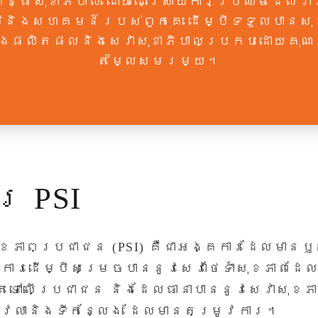
ព័ន្ធ​សុខាភិបាល ដោយដោះស្រាយការប្រឈមដែលរារ
និងសហគមន៍របស់ពួកគេ ដើម្បីទទួលបានសុ
ំងផលិតផលនិងសេវាសុខាភិបាលប្រកបដោយគុណ
តម្លៃសមរម្យ។
រ PSI
ខភាពប្រជាជន (PSI) គឺជាអង្គការដែលមានឫស
វើការដើម្បីសម្រេចបាននូវសេវាថែទាំសុខភាពដ
ោតទៅលើប្រជាជន និងដែល​ធានាបាននូវសេវាសុ
វេលានិងទីកន្លែង ដែលមានតម្រូវការ។