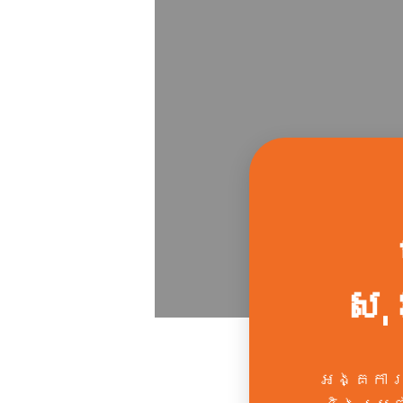
សុ
អង្គការ 