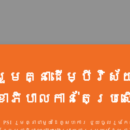
រួមគ្នាដើម្បីវិស័
ខាភិបាលកាន់តែប្រ
PSI រួម​គ្នា​ជាមួយ​ដៃគូ​សហការ ជួយ​ចូលរួម​កែល