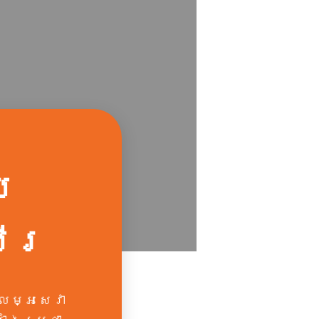
យ
សើរ
ម្អ​សេវា​